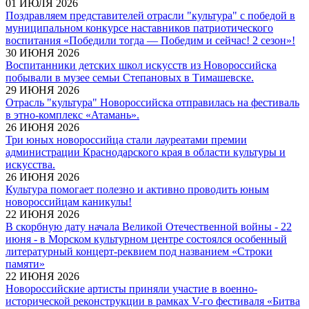
01 ИЮЛЯ 2026
Поздравляем представителей отрасли "культура" с победой в
муниципальном конкурсе наставников патриотического
воспитания «Победили тогда — Победим и сейчас! 2 сезон»!
30 ИЮНЯ 2026
Воспитанники детских школ искусств из Новороссийска
побывали в музее семьи Степановых в Тимашевске.
29 ИЮНЯ 2026
Отрасль "культура" Новороссийска отправилась на фестиваль
в этно-комплекс «Атамань».
26 ИЮНЯ 2026
Три юных новороссийца стали лауреатами премии
администрации Краснодарского края в области культуры и
искусства.
26 ИЮНЯ 2026
Культура помогает полезно и активно проводить юным
новороссийцам каникулы!
22 ИЮНЯ 2026
В скорбную дату начала Великой Отечественной войны - 22
июня - в Морском культурном центре состоялся особенный
литературный концерт-реквием под названием «Строки
памяти»
22 ИЮНЯ 2026
Новороссийские артисты приняли участие в военно-
исторической реконструкции в рамках V-го фестиваля «Битва