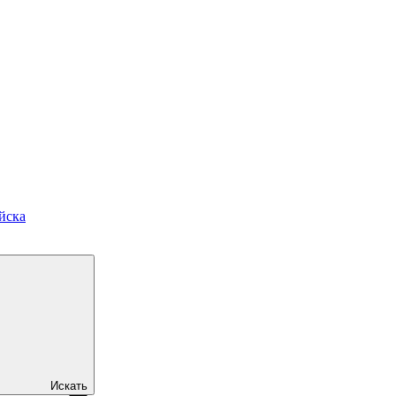
йска
Искать