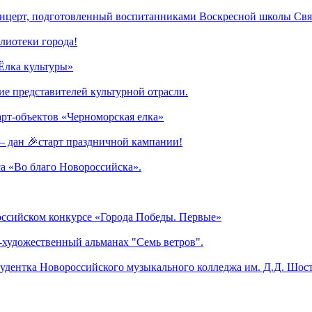
нцерт, подготовленный воспитанниками Воскресной школы Свят
лиотеки города!
Ёлка культуры»
е представителей культурной отрасли.
арт-объектов «Черноморская елка»
— дан 🎉старт праздничной кампании!
са «Во благо Новороссийска».
оссийском конкурсе «Города Победы. Первые»
-художественный альманах "Семь ветров".
тудентка Новороссийского музыкального колледжа им. Д.Д. Шос