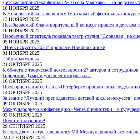
Детская библиотека-филиал №10 села Мысхако — победитель 
18 НОЯБРЯ 2025
В Новороссийске завершился IV открытый фестиваль-конкурс
13 НОЯБРЯ 2025
Незабываемый благотворительный концерт прошел в детском 
10 НОЯБРЯ 2025
Необычный спектакль показала театр-студия "Сорванец" на с
05 НОЯБРЯ 2025
"Ночь искусств 2025" прошла в Новороссийске
01 НОЯБРЯ 2025
Тайны закулисья
21 ОКТЯБРЯ 2025
К 65-летию творческой деятельности 27 актеров и сотруднико
Городской Думы и управления культуры.
16 ОКТЯБРЯ 2025
Профориентацию в Санкт-Петербурге прошли юные художники
14 ОКТЯБРЯ 2025
За звание “Лучший преподаватель детской школы искусств” по
09 ОКТЯБРЯ 2025
Международную конференцию «Через библиотеки – к будущем
03 ОКТЯБРЯ 2025
Почёт и признание!
29 СЕНТЯБРЯ 2025
В Городском театре завершился VII Международный фестиваль 
24 СЕНТЯБРЯ 2025