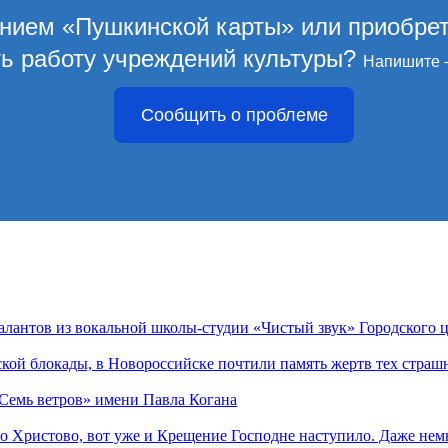
ением «Пушкинской карты» или приобре
ть работу учреждений культуры?
Напишите 
Сообщить о проблеме
алантов из вокальной школы-студии «Чистый звук» Городского 
кой блокады, в Новороссийске почтили память жертв тех страш
Семь ветров» имени Павла Когана
о Христово, вот уже и Крещение Господне наступило. Даже немн