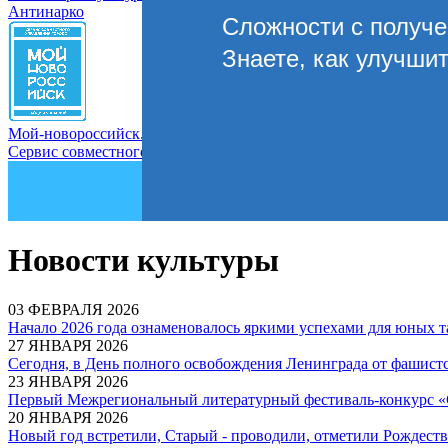
Антинарко
Сложности с получ
Знаете, как улучши
Мой-новороссийск.рф
Сервис совместного управления городом
Новости культуры
03 ФЕВРАЛЯ 2026
Начало 2026 года ознаменовалось яркими успехами для юных т
27 ЯНВАРЯ 2026
Сегодня, в День полного освобождения Ленинграда от фашистс
23 ЯНВАРЯ 2026
Первый Межрегиональный литературный фестиваль-конкурс «
20 ЯНВАРЯ 2026
Новый год встретили, Старый - проводили, отметили Рождеств