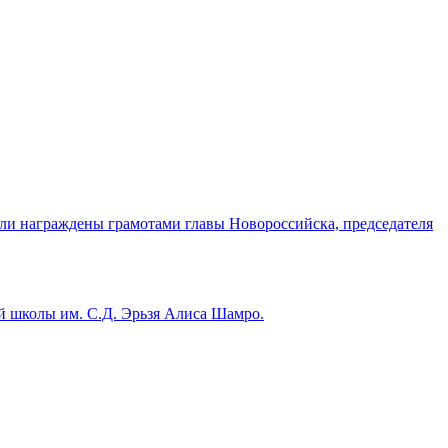
ыли награждены грамотами главы Новороссийска, председателя
й школы им. С.Д. Эрьзя Алиса Шамро.