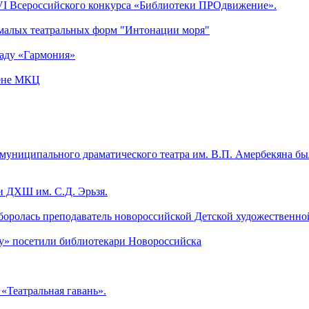
VI Всероссийского конкурса «Библиотеки ПРОдвижение».
 малых театральных форм "Интонации моря"
саду «Гармония»
цене МКЦ
в муниципального драматического театра им. В.П. Амербекяна б
 ДХШ им. С.Д. Эрьзя.
боролась преподаватель новороссийской Детской художественно
у» посетили библиотекари Новороссийска
«Театральная гавань».