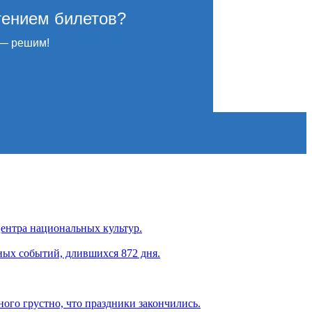
тением билетов?
— решим!
центра национальных культур.
ных событий, длившихся 872 дня.
ого грустно, что праздники закончились.