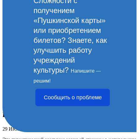
Сложности с
получением
«Пушкинской карты»
или приобретением
билетов? Знаете, как
улучшить работу
учреждений
культуры?
Напишите —
Отрасль "культура"
решим!
Новороссийска отправилась
Сообщить о проблеме
на фестиваль в этно-
комплекс «Атамань».
29 ИЮНЯ 2026