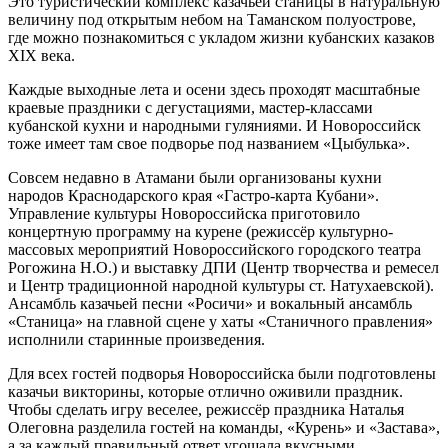
Это туристический комплекс казачьей станицы в натуральную
величину под открытым небом на Таманском полуострове,
где можно познакомиться с укладом жизни кубанских казаков
XIX века.
Каждые выходные лета и осени здесь проходят масштабные
краевые праздники с дегустациями, мастер-классами
кубанской кухни и народными гуляниями. И Новороссийск
тоже имеет там свое подворье под названием «Цыбулька».
Совсем недавно в Атамани были организованы кухни
народов Краснодарского края «Гастро-карта Кубани».
Управление культуры Новороссийска приготовило
концертную программу на курене (режиссёр культурно-
массовых мероприятий Новороссийского городского театра
Рогожина Н.О.) и выставку ДПИ (Центр творчества и ремесел
и Центр традиционной народной культуры ст. Натухаевской).
Ансамбль казачьей песни «Росичи» и вокальный ансамбль
«Станица» на главной сцене у хаты «Станичного правления»
исполнили старинные произведения.
Для всех гостей подворья Новороссийска были подготовлены
казачьи викторины, которые отлично оживили праздник.
Чтобы сделать игру веселее, режиссёр праздника Наталья
Олеговна разделила гостей на команды, «Курень» и «Застава»,
а за каждый правильный ответ угощала вкусными