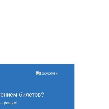
тением билетов?
— решим!