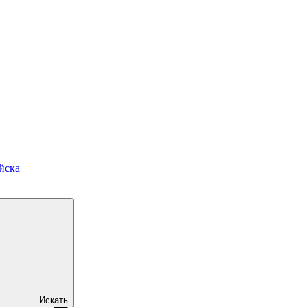
йска
Искать