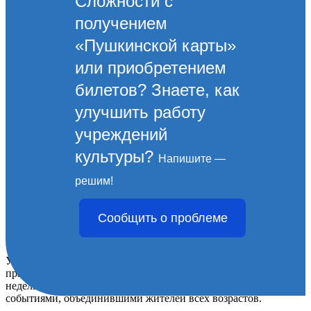
Сложности с
получением
«Пушкинской карты»
или приобретением
билетов? Знаете, как
улучшить работу
учреждений
культуры?
Напишите —
Крым и Россия — вместе
решим!
навсегда!
Сообщить о проблеме
18 МАРТА 2026
Учреждения культуры Новороссийска стали центрами
празднования воссоединения Крыма с Россией. С начала
недели культурные площадки города наполнились яркими
событиями, объединившими жителей всех возрастов.