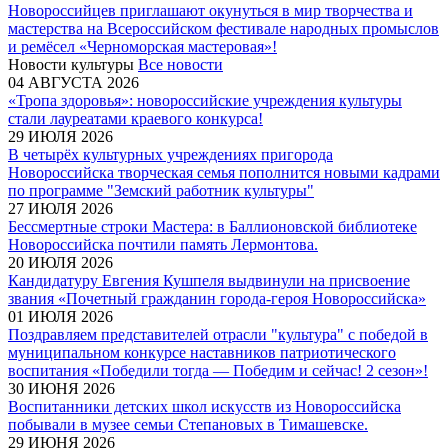
Новороссийцев приглашают окунуться в мир творчества и
мастерства на Всероссийском фестивале народных промыслов
и ремёсел «Черноморская мастеровая»!
Новости культуры
Все новости
04 АВГУСТА 2026
«Тропа здоровья»: новороссийские учреждения культуры
стали лауреатами краевого конкурса!
29 ИЮЛЯ 2026
В четырёх культурных учреждениях пригорода
Новороссийска творческая семья пополнится новыми кадрами
по программе "Земский работник культуры"
27 ИЮЛЯ 2026
Бессмертные строки Мастера: в Баллионовской библиотеке
Новороссийска почтили память Лермонтова.
20 ИЮЛЯ 2026
Кандидатуру Евгения Кушпеля выдвинули на присвоение
звания «Почетный гражданин города-героя Новороссийска»
01 ИЮЛЯ 2026
Поздравляем представителей отрасли "культура" с победой в
муниципальном конкурсе наставников патриотического
воспитания «Победили тогда — Победим и сейчас! 2 сезон»!
30 ИЮНЯ 2026
Воспитанники детских школ искусств из Новороссийска
побывали в музее семьи Степановых в Тимашевске.
29 ИЮНЯ 2026