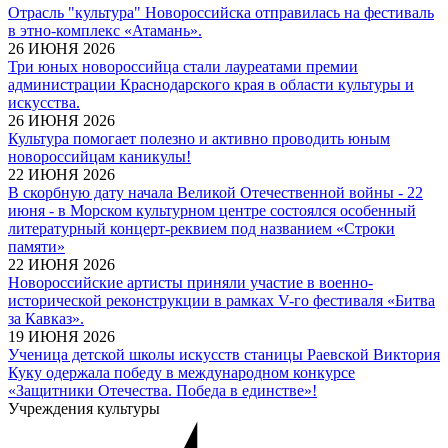
Отрасль "культура" Новороссийска отправилась на фестиваль
в этно-комплекс «Атамань».
26 ИЮНЯ 2026
Три юных новороссийца стали лауреатами премии
администрации Краснодарского края в области культуры и
искусства.
26 ИЮНЯ 2026
Культура помогает полезно и активно проводить юным
новороссийцам каникулы!
22 ИЮНЯ 2026
В скорбную дату начала Великой Отечественной войны - 22
июня - в Морском культурном центре состоялся особенный
литературный концерт-реквием под названием «Строки
памяти»
22 ИЮНЯ 2026
Новороссийские артисты приняли участие в военно-
исторической реконструкции в рамках V-го фестиваля «Битва
за Кавказ».
19 ИЮНЯ 2026
Ученица детской школы искусств станицы Раевской Виктория
Куку одержала победу в международном конкурсе
«Защитники Отечества. Победа в единстве»!
Учреждения культуры