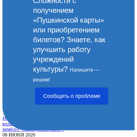
Сложности с
получением
«Пушкинской карты»
или приобретением
билетов? Знаете, как
улучшить работу
учреждений
культуры?
Афиша культурных событий
Напишите —
31 ИЮЛЯ 2026
Август в Новороссийске: море культуры и ярких событий!
решим!
28 ИЮЛЯ 2026
Всероссийская выставка детского творчества «Пространство
Сообщить о проблеме
смысла. Дети»
30 ИЮНЯ 2026
Культурное лето в Новороссийске продолжается.
30 ИЮНЯ 2026
Новороссийцев и гостей города-героя приглашают посетить
волшебную выставку-ярмарку народного творчества и
ремёсел «Лавандовый бриз»!
08 ИЮНЯ 2026