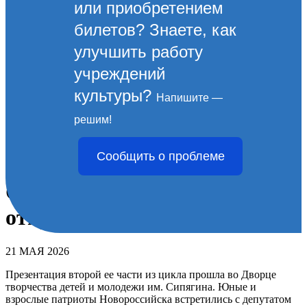
или приобретением
билетов? Знаете, как
улучшить работу
учреждений
культуры?
Напишите —
Новороссийцы
решим!
познакомились с новой
Сообщить о проблеме
книгой писателя Вячеслава
Сбитнева - "Последний день
отпуска".
21 МАЯ 2026
Презентация второй ее части из цикла прошла во Дворце
творчества детей и молодежи им. Сипягина. Юные и
взрослые патриоты Новороссийска встретились с депутатом