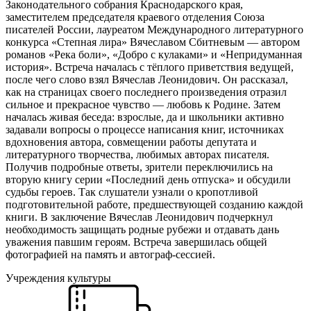
Законодательного собрания Краснодарского края,
заместителем председателя краевого отделения Союза
писателей России, лауреатом Международного литературного
конкурса «Степная лира» Вячеславом Сбитневым — автором
романов «Река боли», «Добро с кулаками» и «Непридуманная
история». Встреча началась с тёплого приветствия ведущей,
после чего слово взял Вячеслав Леонидович. Он рассказал,
как на страницах своего последнего произведения отразил
сильное и прекрасное чувство — любовь к Родине. Затем
началась живая беседа: взрослые, да и школьники активно
задавали вопросы о процессе написания книг, источниках
вдохновения автора, совмещении работы депутата и
литературного творчества, любимых авторах писателя.
Получив подробные ответы, зрители переключились на
вторую книгу серии «Последний день отпуска» и обсудили
судьбы героев. Так слушатели узнали о кропотливой
подготовительной работе, предшествующей созданию каждой
книги. В заключение Вячеслав Леонидович подчеркнул
необходимость защищать родные рубежи и отдавать дань
уважения павшим героям. Встреча завершилась общей
фотографией на память и автограф-сессией.
Учреждения культуры