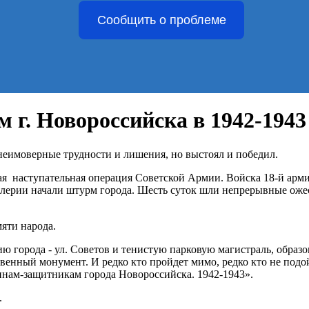
Сообщить о проблеме
. Новороссийска в 1942-1943 
еимоверные трудности и лишения, но выстоял и победил.
кая наступательная операция Советской Армии. Войска 18-й арми
лерии начали штурм города. Шесть суток шли непрерывные ожес
яти народа.
ию города - ул. Советов и тенистую парковую магистраль, обра
енный монумент. И редко кто пройдет мимо, редко кто не подой
оинам-защитникам города Новороссийска. 1942-1943».
.