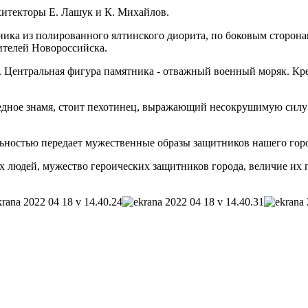
итекторы Е. Лашук и К. Михайлов.
ика из полированного ялтинского диорита, по боковым сторон
ителей Новороссийска.
а. Центральная фигура памятника - отважный военный моряк. Кре
бедное знамя, стоит пехотинец, выражающий несокрушимую силу
ьностью передает мужественные образы защитников нашего гор
х людей, мужество героических защитников города, величие их 