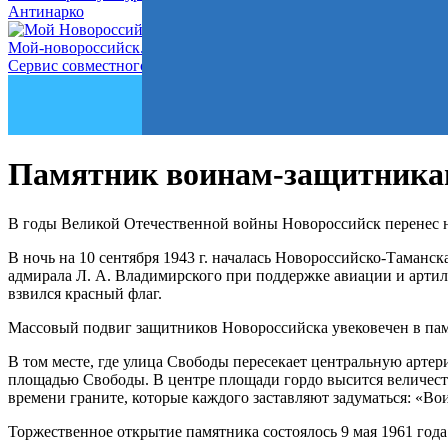
Антинарко
Мой-новороссийск.рф
Сервис совместного управления городом
Памятник воинам-защитникам г
В годы Великой Отечественной войны Новороссийск перенес н
В ночь на 10 сентября 1943 г. началась Новороссийско-Таманс
адмирала Л. А. Владимирского при поддержке авиации и артил
взвился красный флаг.
Массовый подвиг защитников Новороссийска увековечен в пам
В том месте, где улица Свободы пересекает центральную артер
площадью Свободы. В центре площади гордо высится величеств
времени граните, которые каждого заставляют задуматься: «В
Торжественное открытие памятника состоялось 9 мая 1961 года