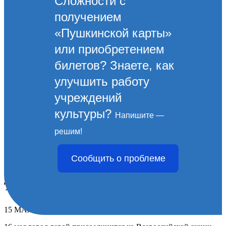
Сложности с
получением
«Пушкинской карты»
или приобретением
билетов? Знаете, как
улучшить работу
учреждений
культуры?
Напишите —
Ночь музеев в
решим!
Новороссийске: единство,
Сообщить о проблеме
память и народные
традиции!
15 МАЯ 2026