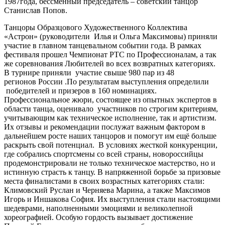
1987года, бессменный председатель – советский танцор
Станислав Попов.
Танцоры Образцового Художественного Коллектива
«Астрон» (руководители Илья и Ольга Максимовы) приняли
участие в главном танцевальном событии года. В рамках
фестиваля прошел Чемпионат РТС по Профессионалам, а так
же соревнования Любителей во всех возвратных категориях.
В турнире приняли участие свыше 980 пар из 48
регионов России .По результатам выступления определили
победителей и призеров в 160 номинациях.
Профессиональное жюри, состоящее из опытных экспертов в
области танца, оценивало участников по строгим критериям,
учитывающим как техническое исполнение, так и артистизм.
Их отзывы и рекомендации послужат важным фактором в
дальнейшем росте наших танцоров и помогут им ещё больше
раскрыть свой потенциал. В условиях жесткой конкуренции,
где собрались спортсмены со всей страны, новороссийцы
продемонстрировали не только техническое мастерство, но и
истинную страсть к танцу. В напряженной борьбе за призовые
места финалистами в своих возрастных категориях стали:
Климовский Руслан и Черняева Марина, а также Максимов
Игорь и Иншакова София. Их выступления стали настоящими
шедеврами, наполненными эмоциями и великолепной
хореографией. Особую гордость вызывает достижение