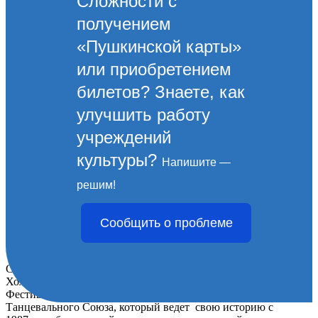
Сложности с
получением
«Пушкинской карты»
или приобретением
билетов? Знаете, как
улучшить работу
учреждений
культуры?
Напишите —
Танцоры «Астрон» блистают
решим!
на Открытом Фестивале РТС
Сообщить о проблеме
в Москве
С 14-16 марта 2025 года в городе Москве в «Крокус Сити
Холл» проходил самый главный турнир сезона «Открытый
Фестиваль РТС» - знаковое событие Российского
Танцевального Союза, который ведет свою историю с