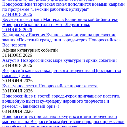
Новороссийска творческая семья пополнится новыми кадрами
по программе "Земский работник культуры"
27 ИЮЛЯ 2026
Бессмертные строки Мастера: в Баллионовской библиотеке
Новороссийска почтили память Лермонтова.
20 ИЮЛЯ 2026
Кандидатуру Евгения Кушпеля выдвинули на присвоение
звания «Почетный гражданин города-героя Новороссийска»
Все новости
Афиша культурных событий
31 ИЮЛЯ 2026
Август в Новороссийске: море культуры и ярких событий!
28 ИЮЛЯ 2026
Всероссийская выставка детского творчества «Пространство
смысла. Дети»
30 ИЮНЯ 2026
Культурное лето в Новороссийске продолжается.
30 ИЮНЯ 2026
Новороссийцев и гостей города-героя приглашают посетить
волшебную выставку-ярмарку народного творчества и
ремёсел «Лавандовый бриз»!
08 ИЮНЯ 2026
Новороссийцев приглашают окунуться в мир творчества и
мастерства на Всероссийском фестивале народных промыслов
и ремёсел «Черноморская мастеровая»!