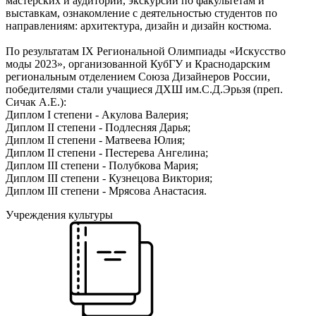
мастерских и аудиторий, экскурсии по факультетам и
выставкам, ознакомление с деятельностью студентов по
направлениям: архитектура, дизайн и дизайн костюма.
По результатам IX Региональной Олимпиады «Искусство
моды 2023», организованной КубГУ и Краснодарским
региональным отделением Союза Дизайнеров России,
победителями стали учащиеся ДХШ им.С.Д.Эрьзя (преп.
Сичак А.Е.):
Диплом I степени - Акулова Валерия;
Диплом II степени - Подлесняя Дарья;
Диплом II степени - Матвеева Юлия;
Диплом II степени - Пестерева Ангелина;
Диплом III степени - Полубкова Мария;
Диплом III степени - Кузнецова Виктория;
Диплом III степени - Мрясова Анастасия.
Учреждения культуры