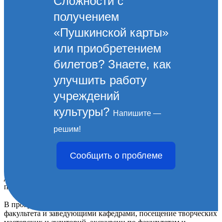
Сложности с
получением
«Пушкинской карты»
или приобретением
билетов? Знаете, как
улучшить работу
учреждений
культуры?
Напишите —
«ИСКУССТВО МОДЫ 2023»
решим!
19 марта 2023 года учащиеся Детской художественной школы
Сообщить о проблеме
им.Эрьзя посетили День открытых дверей Кубанского
государственного университета (Факультет архитектуры и
дизайна) в Краснодаре, где были награждены дипломами
победителей.
В программу мероприятия также вошли встреча с деканом
факультета и заведующими кафедрами, посещение творческих