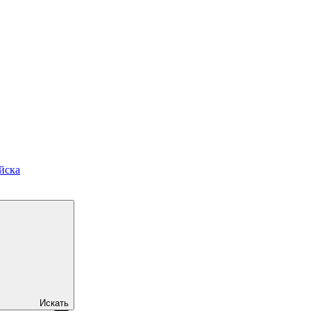
йска
Искать