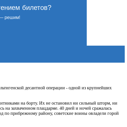
тением билетов?
— решим!
льтигенской десантной операции - одной из крупнейших
сантниками на борту. Их не остановил ни сильный шторм, ни
ь на захваченном плацдарме. 40 дней и ночей сражалась
од по прибрежному району, советские воины овладели горой