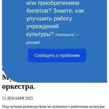
или приобретением
билетов? Знаете, как
улучшить работу
учреждений
культуры?
Напишите —
Приглашаем вас окунуться в
решим!
волшебный мир живой
Сообщить о проблеме
музыки на торжественном
отчетном концерте
Муниципального духового
оркестра.
12 ДЕКАБРЯ 2025
Под чутким руководством заслуженного работника культуры