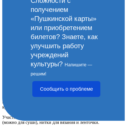
Сложности с
получением
«Пушкинской карты»
или приобретением
билетов? Знаете, как
улучшить работу
учреждений
культуры?
Напишите —
Представляем афишу
решим!
мероприятий на 18 января
Сообщить о проблеме
18 января в 12:00
этностудия «РОДНИК» приглашает на
мастер -класс по обрядовой кукле "Крестец". Кукла Крестец -
кукла отгоняющая всякую нечисть.
Участникам будет необходимо принести с собой 2 палочки
(можно для суши), нитки для вязания и ленточки.