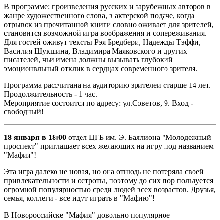
В программе: произведения русских и зарубежных авторов в
жанре художественного слова, в актерской подаче,​ когда​
отрывок из прочитанной книги словно оживает для зрителей,
становится возможной игра воображения и​ сопереживания.
Для гостей оживут тексты Рэя Бредбери, Надежды Тэффи,
Василия Шукшина, Владимира Маяковского и других
писателей, чьи имена должны вызывать глубокий
эмоционвльный отклик в сердцах современного зрителя.
Программа рассчитана на аудиторию зрителей старше 14 лет.
Продолжительность - 1 час.
​Мероприятие состоится по адресу: ул.Советов, 9. Вход -
свободный!
18 января в 18:00
отдел ЦГБ им. Э. Баллиона "Молодежный
проспект" приглашает всех желающих на игру под названием
"Мафия"!
Эта игра далеко не новая, но она отнюдь не потеряла своей
привлекательности и остроты, поэтому до сих пор пользуется
огромной популярностью среди людей всех возрастов. Друзья,
семья, коллеги - все идут играть в "Мафию"!
В Новороссийске "Мафия" довольно популярное