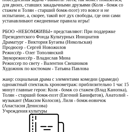
для двоих, ставших закадычными друзьями (Коля - бомж со
стажем и Толян - старший бомж-поэт) это вовсе и не
испытание, а, скорее, такой вот дух свободы, где они сами
устанавливают ежедневные правила игры!
РБОО «НЕБОМЖИВЫ» представляют: При поддержке
Президентского Фонда Культурных Инициатив
Драматург - Виктория Бугаева (Никольская)
Продюсер - Сергей Новожилов
Режиссёр - Олег Тополянский
Звукорежиссёр - Владислав Мина
Режиссер по свету - Валентин Свешников
Художник по костюмам - Татьяна Павлова
жанр: социальная драма с элементами комедии (драмеди)
одноактный спектакль хронометраж: приблизительно 1 час 15
минут главные герои: Коля - бомж со стажем (Влад Канопка),
Толян - старший бомж-поэт (Евгений Банифатов), Анатолий -
музыкант (Максим Колосов), Лиля - бомж-новичок
(Анастасия Денисова)
Учреждения культуры