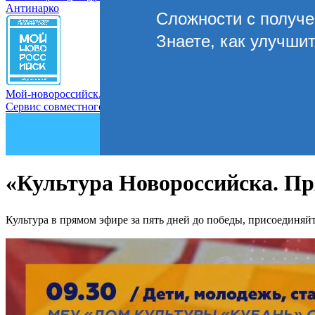
Антинарко
Сложности с получ
Знаете, как улучши
Мой-новороссийск.рф
Сервис совместного управления городом
«Культура Новороссийска. Пр
Культура в прямом эфире за пять дней до победы, присоединя