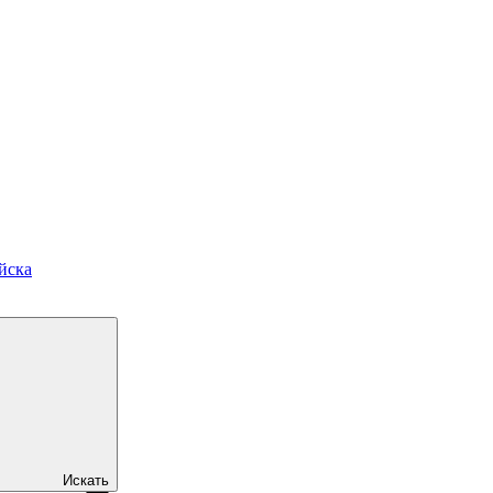
йска
Искать