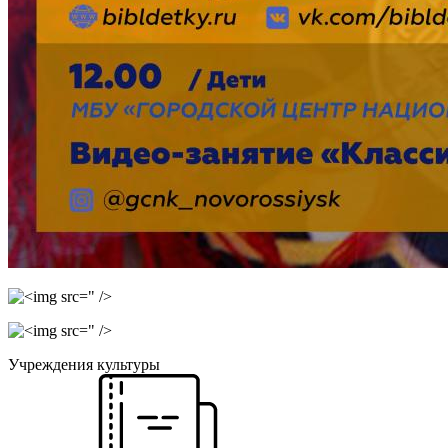
" />
" />
Учреждения культуры