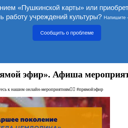
ением «Пушкинской карты» или приобре
ть работу учреждений культуры?
Напишите 
Сообщить о проблеме
ямой эфир». Афиша мероприят
йтесь к нашим онлайн-мероприятиям👍🏽 #прямойэфир