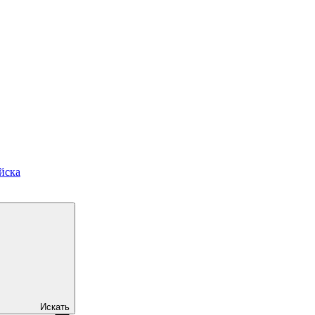
йска
Искать