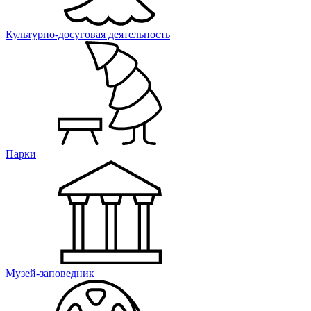
Культурно-досуговая деятельность
Парки
Музей-заповедник