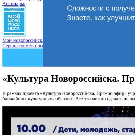
Антинарко
Сложности с получ
Знаете, как улучши
Мой-новороссийск.рф
Сервис совместного управления городом
«Культура Новороссийска. Пр
В рамках проекта «Культура Новороссийска. Прямой эфир» учр
ближайших культурных событиях. Все это можно сделать не вы