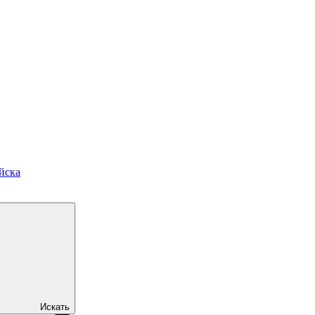
йска
Искать