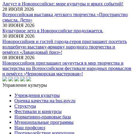
Август в Новороссийске: море культуры и ярких событий!
28 ИЮЛЯ 2026
Всероссийская выставка детского творчества «Пространство
смысла. Дети»
30 ИЮНЯ 2026
Культурное лето в Новороссийске продолжается.
30 ИЮНЯ 2026
Новороссийцев и гостей города-героя приглашают посетить
волшебную выставку-ярмарку народного творчества и
ремёсел «Лавандовый бриз»!
08 ИЮНЯ 2026
Новороссийцев приглашают окунуться в мир творчества и
мастерства на Всероссийском фестивале народных промыслов
и ремёсел «Черноморская мастеровая»!
Управление культуры
Учреждения культуры
Оценка качества на bus.gov.ru
Структура
Фестивали и конкурсы
Нормативно-правовые база
Муниципальные программы
Наш профсоюз
Противодействие коррупции