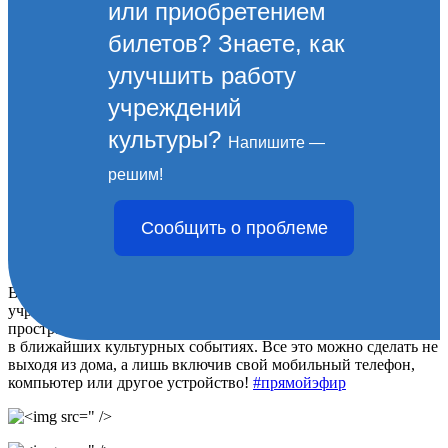
или приобретением
билетов? Знаете, как
улучшить работу
учреждений
культуры?
Напишите —
«Культура Новороссийска.
решим!
Прямой эфир». Афиша
Сообщить о проблеме
мероприятий на 18 мая.
В рамках проекта «Культура Новороссийска. Прямой эфир»
учреждения культуры проводят мероприятия в виртуальном
пространстве. Приглашаем жителей удаленно принять участие
в ближайших культурных событиях. Все это можно сделать не
выходя из дома, а лишь включив свой мобильный телефон,
компьютер или другое устройство!
#прямойэфир
" />