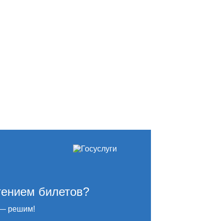
тением билетов?
— решим!