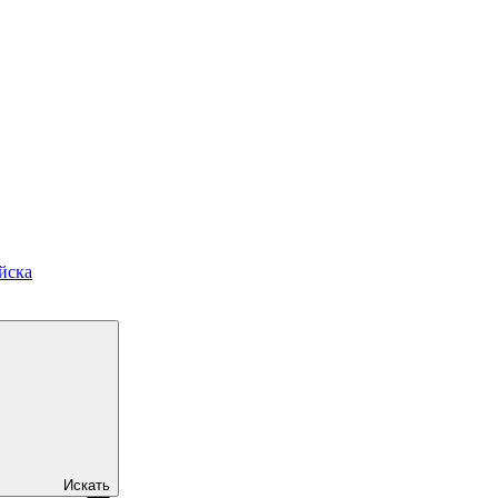
йска
Искать