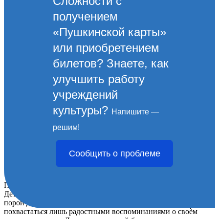
Сложности с
получением
«Пушкинской карты»
или приобретением
билетов? Знаете, как
улучшить работу
учреждений
культуры?
Напишите —
«Культура Новороссийска.
решим!
Прямой эфир». Афиша
Сообщить о проблеме
мероприятий на 1 июня.
Присоединяйтесь к нашим онлайн-мероприятиям!
Детство навсегда останется самой счастливой и беззаботной
порой для многих из нас. Однако далеко не все люди могут
похвастаться лишь радостными воспоминаниями о своѐм