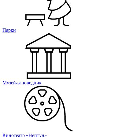
Парки
Музей-заповедник
Кинотеатр «Нептун»