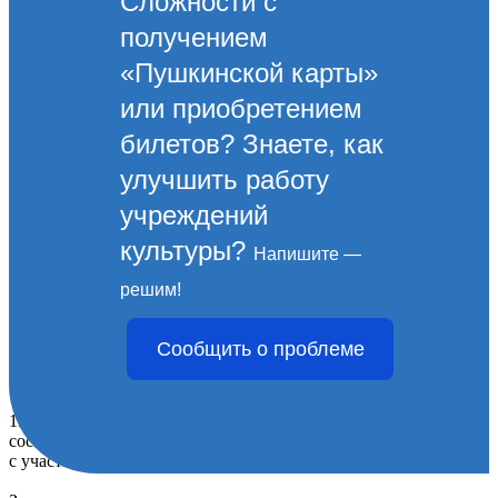
Сложности с
получением
«Пушкинской карты»
или приобретением
билетов? Знаете, как
улучшить работу
учреждений
культуры?
Напишите —
Творческая встреча в Центре
решим!
традиционной народной
Сообщить о проблеме
культуры
19 мая 2024 года в Центре традиционной народной культуры
состоялась творческая встреча жителей станицы Натухаевской
с участниками кинофестиваля «Малая земля».