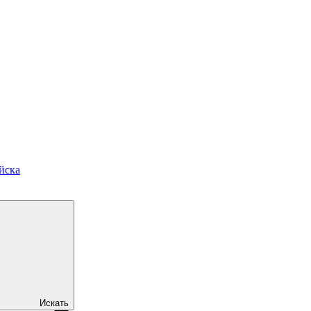
йска
Искать