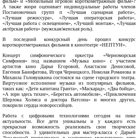
фильм» и «Мобильный игровой короткометражный фильм»?
А также жюри оценивает индивидуальные работы членов
Постановочных групп п «Лучшая сценарная работа»,
«Лучшая режиссура», «Лучшая операторская работа»,
«Лучшая работа с освещением», «Лучший монтаж», «Лучшая
актёрская работа» (мужская/женская роль).
В последний конкурсный день прошел конкурс
короткоротметражных фильмов в кинотеатре «НЕПТУН».
Концерт симфонического оркестра «Черноморская
Симфония» под названием «Музыка кино» с участием
артистов кино Дарьи Егоровой, Анастасии Денисовой,
Евгения Банифатова, Игоря Черницкого, Николая Романова и
Михаила Головушкина состоялся на сцене городского театра.
Виртуозное исполнение музыки из популярных фильмов,
таких как: «Дети капитана Гранта», «Маскарад», «Два бойца»,
«А зори здесь тихие», «Берегись автомобиля», «Приключения
Шерлока Холмса и доктора Ватсона» и многих других,
покорили сердца новороссийцев.
Работа с цифровыми технологиями сегодня на пике
актуальности. Все дети уникальны и у каждого есть
прекрасная возможность реализовать свои творческие
способности. 3 удивительных дня мастер-класса с Дарьей
Лукьяновой превратились в настоящую мультстудию: дети