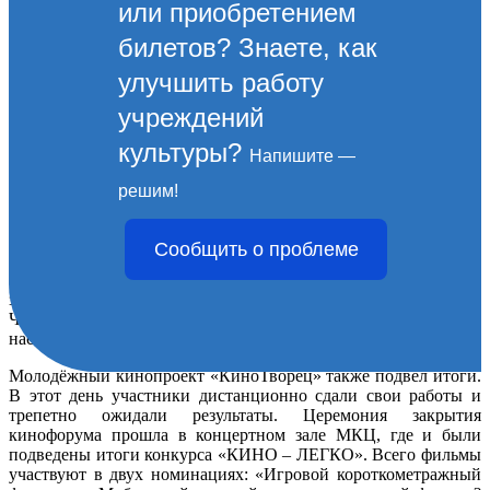
или приобретением
билетов? Знаете, как
улучшить работу
учреждений
культуры?
Напишите —
6 МАЯ. События четвёртого
решим!
дня фестиваля
Сообщить о проблеме
6 мая детская киношкола «В гостях у Союзмультфильма»
завершила свою работу. Ребята не хотели прощаться с Юрием
Черновым и Григорием Гладком. За три дня они стали
настоящими друзьями.
Молодёжный кинопроект «КиноТворец» также подвел итоги.
В этот день участники дистанционно сдали свои работы и
трепетно ожидали результаты. Церемония закрытия
кинофорума прошла в концертном зале МКЦ, где и были
подведены итоги конкурса «КИНО – ЛЕГКО». Всего фильмы
участвуют в двух номинациях: «Игровой короткометражный