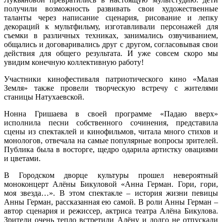
получили возможность развивать свои художественные
таланты через написание сценария, рисование и лепку
декораций к мультфильму, изготавливали персонажей для
съемки в различных техниках, занимались озвучиванием,
общались и договаривались друг с другом, согласовывая свои
действия для общего результата. И уже совсем скоро мы
увидим конечную коллективную работу!
Участники кинофестиваля патриотического кино «Малая
Земля» также провели творческую встречу с жителями
станицы Натухаевской.
Нонна Гришаева в своей программе «Падаю вверх»
исполнила песни собственного сочинения, представила
сцены из спектаклей и кинофильмов, читала много стихов и
монологов, отвечала на самые популярные вопросы зрителей.
Публика была в восторге, щедро одарила артистку овациями
и цветами.
В Городском дворце культуры прошел невероятный
моноконцерт Алёны Бикуловой «Анна Герман. Гори, гори,
моя звезда…». В этом спектакле – история жизни певицы
Анны Герман, рассказанная ею самой. В роли Анны Герман –
автор сценария и режиссер, актриса театра Алёна Бикулова.
Зрители очень тепло встретили Алёну и долго не отпускали