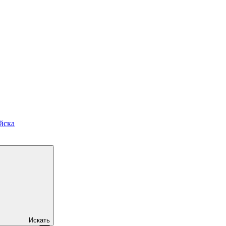
йска
Искать