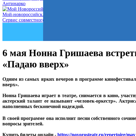
Антинарко
Мой-новороссийск.рф
Сервис совместного управления городом
6 мая Нонна Гришаева встрети
«Падаю вверх»
Одним из самых ярких вечеров в программе кинофестивал
вверх».
Нонна Гришаева играет в театре, снимается в кино, участ
актерский талант ее называют «человек-оркестр». Актрис
наполненных бесконечной надеждой.
В своей программе она исполнит песни собственного сочине
вопросы зрителей.
Купить билеты онлайн -
https://novorosteatr.ru/repertoire/ma