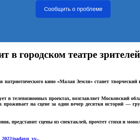
Сообщить о проблеме
т в городском театре зрителей
я патриотического кино «Малая Земля» станет творчески
вует в телевизионных проектах, возглавляет Московский обл
а проживает на сцене за один вечер десятки историй — г
ния, представит сцены из спектаклей, прочтет стихи и моно
y_2022/padayu_vv..