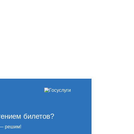
тением билетов?
— решим!