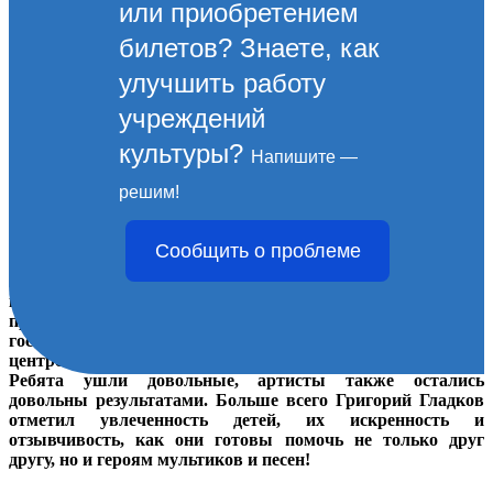
или приобретением
билетов? Знаете, как
улучшить работу
учреждений
культуры?
Напишите —
5 МАЯ. События третьего
решим!
дня фестиваля
Сообщить о проблеме
Во второй конкурсный день кинофестиваля (второй
конкурсный, но третий день фестиваля!) образовательные
программы продолжили свою увлекательную работу. «В
гостях у Союзмультфильма» в Морском культурном
центре было также интересно, весело и познавательно!
Ребята ушли довольные, артисты также остались
довольны результатами. Больше всего Григорий Гладков
отметил увлеченность детей, их искренность и
отзывчивость, как они готовы помочь не только друг
другу, но и героям мультиков и песен!