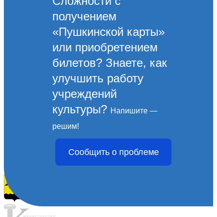
Сложности с
получением
«Пушкинской карты»
или приобретением
билетов? Знаете, как
улучшить работу
учреждений
культуры?
Напишите —
Творческие союзы
решим!
Творческие союзы
Сообщить о проблеме