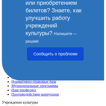
или приобретением
билетов? Знаете, как
улучшить работу
учреждений
культуры?
Напишите —
Спасибо городу. Культура!
решим!
Сообщить о проблеме
Управление культуры
Учреждения культуры
Оценка качества на bus.gov.ru
Структура
Фестивали и конкурсы
Нормативно-правовые база
Муниципальные программы
Наш профсоюз
Противодействие коррупции
Учреждение культуры