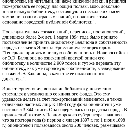
библиотеки, ни читальни, ни даже книжной лавки, я решился
пожертвовать ее городу, для общей пользы, мою, довольно
значительную библиотеку, состоящую из нескольких тысяч
томов по разным отраслям знаний, и положить этим
основание городской публичной библиотеки".
После длительных согласований, переписок, постановлений,
длившихся более 2-х лет, 1 марта 1894 года было принято
постановление принять библиотеку Баллиона в собственность
города, назначив Эрнеста Эрнестовича ее директором:
"Теперь же принять в полную собственность г. Новороссийска
от Э.Э. Баллиона по означенной краткой описи его
библиотеку в количестве 2 909 томов и тут же передать эту
библиотеку, как уже городскую собственность, в заведование
его же: Э.Э. Баллиона, в качестве ее пожизненного
директора".
Эрнест Эрнестович, возглавив библиотеку, неизменно
стремился к увеличению ее книжного фонда. Это ему
удавалось делать за счет пожертвований меценатов, а также
отдельных частных лиц. К 1898 году фонд библиотеки уже
составлял 3 344 книги. Она содержалась на средства города. В
приложений к отчету Черноморского губернатора значилось,
что за полтора года (в период с января 1897 г. по 1 июня 1898
г.) библиотекой пользовалось около 200 человек, размещалась