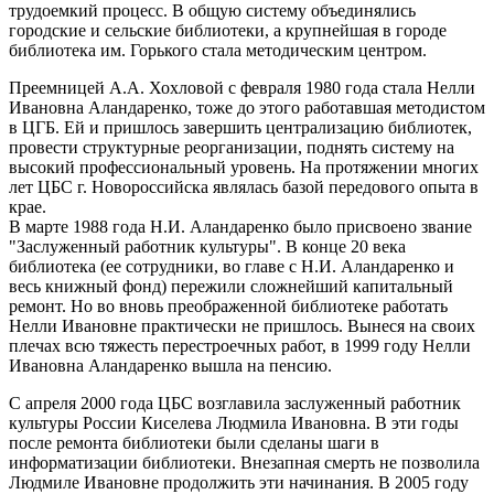
трудоемкий процесс. В общую систему объединялись
городские и сельские библиотеки, а крупнейшая в городе
библиотека им. Горького стала методическим центром.
Преемницей А.А. Хохловой с февраля 1980 года стала Нелли
Ивановна Аландаренко, тоже до этого работавшая методистом
в ЦГБ. Ей и пришлось завершить централизацию библиотек,
провести структурные реорганизации, поднять систему на
высокий профессиональный уровень. На протяжении многих
лет ЦБС г. Новороссийска являлась базой передового опыта в
крае.
В марте 1988 года Н.И. Аландаренко было присвоено звание
"Заслуженный работник культуры". В конце 20 века
библиотека (ее сотрудники, во главе с Н.И. Аландаренко и
весь книжный фонд) пережили сложнейший капитальный
ремонт. Но во вновь преображенной библиотеке работать
Нелли Ивановне практически не пришлось. Вынеся на своих
плечах всю тяжесть перестроечных работ, в 1999 году Нелли
Ивановна Аландаренко вышла на пенсию.
С апреля 2000 года ЦБС возглавила заслуженный работник
культуры России Киселева Людмила Ивановна. В эти годы
после ремонта библиотеки были сделаны шаги в
информатизации библиотеки. Внезапная смерть не позволила
Людмиле Ивановне продолжить эти начинания. В 2005 году