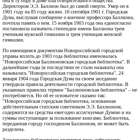
она в ту пору в доме благотворительного общества.
Директором Э.Э. Баллион был до самой смерти. Умер он в
1901 году на 85 году жизни. 10 сентября 1901 г. Городская
Дума, выслушав сообщение о кончине профессора Баллиона,
почтила память о нем. 15 ноября 1903 года она единогласно
постановила назначить стипендии имени Баллиона трем
ученикам мужской гимназии и трем ученицам женской
гимназии.
По имеющимся документам Новороссийской городской
управы вплоть до 1903 года библиотека именовалась
"Новороссийская Баллионовская городская библиотека". В
дальнейшие годы (в последствии ее стали называть) она
называлась "Новороссийская городская библиотека". 24
января 1904 года Городская Дума на своем заседании
утвердила правила деятельности городской библиотеки. В
указанных правилах термин "Баллионовская библиотека" – не
употребляется. Но об ее основателе сказано так:
"Новороссийская городская библиотека, основанная
действительным статским советником Э.Э. Баллионом,
содержится на средства ежегодно ассигнуемые Думою и на
суммы поступающие за пользование книгами. Библиотека,
переданная городу господином Баллионом, не может быть
разделена.
Заведование библиотекою вверяется лицу, избранному