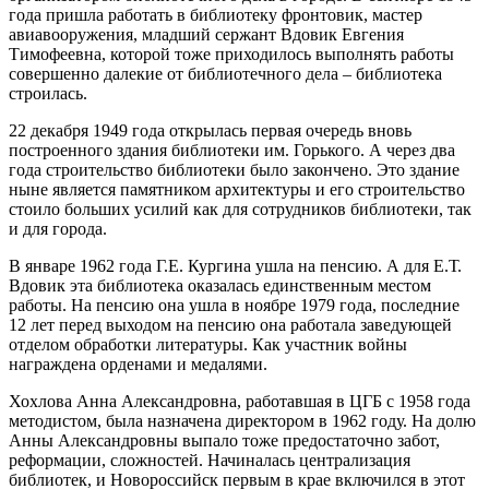
года пришла работать в библиотеку фронтовик, мастер
авиавооружения, младший сержант Вдовик Евгения
Тимофеевна, которой тоже приходилось выполнять работы
совершенно далекие от библиотечного дела – библиотека
строилась.
22 декабря 1949 года открылась первая очередь вновь
построенного здания библиотеки им. Горького. А через два
года строительство библиотеки было закончено. Это здание
ныне является памятником архитектуры и его строительство
стоило больших усилий как для сотрудников библиотеки, так
и для города.
В январе 1962 года Г.Е. Кургина ушла на пенсию. А для Е.Т.
Вдовик эта библиотека оказалась единственным местом
работы. На пенсию она ушла в ноябре 1979 года, последние
12 лет перед выходом на пенсию она работала заведующей
отделом обработки литературы. Как участник войны
награждена орденами и медалями.
Хохлова Анна Александровна, работавшая в ЦГБ с 1958 года
методистом, была назначена директором в 1962 году. На долю
Анны Александровны выпало тоже предостаточно забот,
реформации, сложностей. Начиналась централизация
библиотек, и Новороссийск первым в крае включился в этот