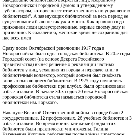
Новороссийской городской Думою и утвержденному
губернатором, которое несет ответственность по управлению
библиотекой". А заведующих библиотекой за весь период ее
существования было не так уж и много. Как правило сюда
приходили люди целеустремленные, верные своему делу и
призванию. К сожалению, жестокое время не сохранило для
нас всех имен.
Сразу после Октябрьской революции 1917 года в
Новороссийске была одна городская библиотека. В 20-е годы
Городской совет (на основе Декрета Российского
правительства) вынес решение о реквизиции частных
библиотек у лиц, уехавших из города и передаче книг в
библиотечный коллектор, который должен был снабжать
вновь отзывающиеся библиотеки. В 1925 году появились
профсоюзные библиотеки при клубах, были организованы
избы-читальни. В начале 30-х годов 20 века Новороссийская
городская библиотека стала называться городской
библиотекой им. Горького.
Накануне Великой Отечественной войны в городе было 2
государственные, 12 профсоюзных, 26 учебных библиотек и 3
избы-читальни. Во время войны книжные фонды этих
библиотек были практически уничтожены. Галина
Евгеньевна Кургина, работавшая после войны директором