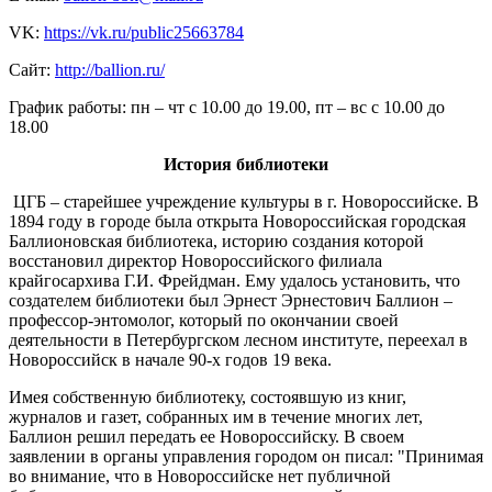
VK:
https://vk.ru/public25663784
Сайт:
http://ballion.ru/
График работы: пн – чт с 10.00 до 19.00, пт – вс с 10.00 до
18.00
История библиотеки
ЦГБ – старейшее учреждение культуры в г. Новороссийске. В
1894 году в городе была открыта Новороссийская городская
Баллионовская библиотека, историю создания которой
восстановил директор Новороссийского филиала
крайгосархива Г.И. Фрейдман. Ему удалось установить, что
создателем библиотеки был Эрнест Эрнестович Баллион –
профессор-энтомолог, который по окончании своей
деятельности в Петербургском лесном институте, переехал в
Новороссийск в начале 90-х годов 19 века.
Имея собственную библиотеку, состоявшую из книг,
журналов и газет, собранных им в течение многих лет,
Баллион решил передать ее Новороссийску. В своем
заявлении в органы управления городом он писал: "Принимая
во внимание, что в Новороссийске нет публичной