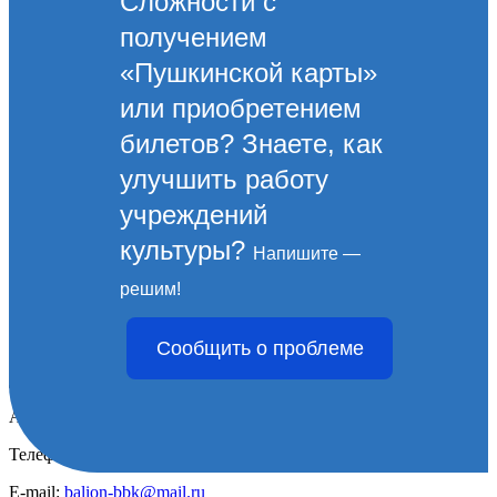
Сложности с
получением
«Пушкинской карты»
или приобретением
билетов? Знаете, как
улучшить работу
учреждений
культуры?
Напишите —
МБУ "Централизованная
решим!
библиотечная система"
Сообщить о проблеме
Директор – Метелица Наталья Валерьевна
Адрес: ул. Советов, д. 44
Телефон: 8 (8617) 61-00-94
Е-mail:
balion-bbk@mail.ru