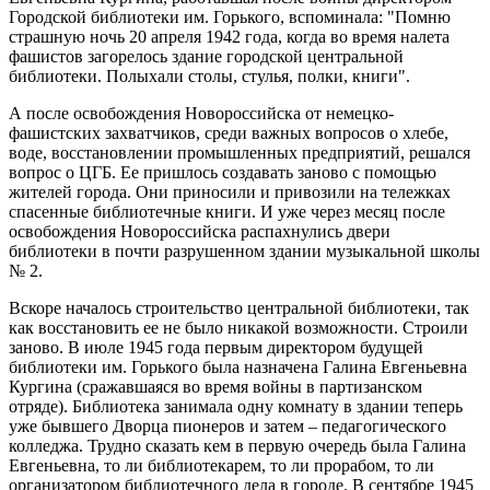
Городской библиотеки им. Горького, вспоминала: "Помню
страшную ночь 20 апреля 1942 года, когда во время налета
фашистов загорелось здание городской центральной
библиотеки. Полыхали столы, стулья, полки, книги".
А после освобождения Новороссийска от немецко-
фашистских захватчиков, среди важных вопросов о хлебе,
воде, восстановлении промышленных предприятий, решался
вопрос о ЦГБ. Ее пришлось создавать заново с помощью
жителей города. Они приносили и привозили на тележках
спасенные библиотечные книги. И уже через месяц после
освобождения Новороссийска распахнулись двери
библиотеки в почти разрушенном здании музыкальной школы
№ 2.
Вскоре началось строительство центральной библиотеки, так
как восстановить ее не было никакой возможности. Строили
заново. В июле 1945 года первым директором будущей
библиотеки им. Горького была назначена Галина Евгеньевна
Кургина (сражавшаяся во время войны в партизанском
отряде). Библиотека занимала одну комнату в здании теперь
уже бывшего Дворца пионеров и затем – педагогического
колледжа. Трудно сказать кем в первую очередь была Галина
Евгеньевна, то ли библиотекарем, то ли прорабом, то ли
организатором библиотечного дела в городе. В сентябре 1945