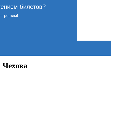
тением билетов?
— решим!
 Чехова