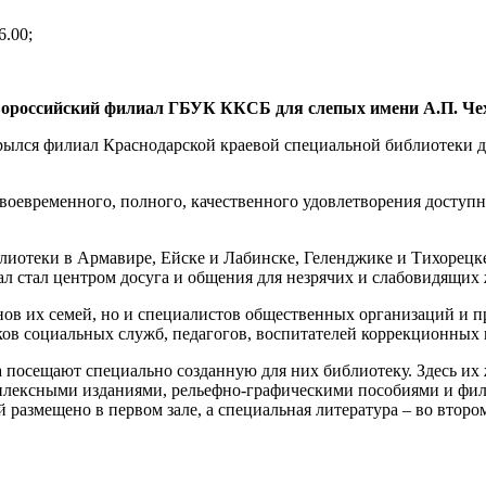
6.00;
ороссийский филиал ГБУК ККСБ для слепых имени А.П. Че
крылся филиал Краснодарской краевой специальной библиотеки дл
своевременного, полного, качественного удовлетворения досту
лиотеки в Армавире, Ейске и Лабинске, Геленджике и Тихорец
л стал центром досуга и общения для незрячих и слабовидящих
нов их семей, но и специалистов общественных организаций и 
иков социальных служб, педагогов, воспитателей коррекционны
 посещают специально созданную для них библиотеку. Здесь их
плексными изданиями, рельефно-графическими пособиями и фил
размещено в первом зале, а специальная литература – во втором