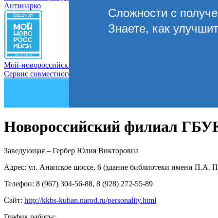
Антинарко
Сложности с получ
Знаете, как улучши
Мой-новороссийск.рф
Сервис совместного управления городом
Новороссийский филиал ГБУК
Заведующая – Гербер Юлия Викторовна
Адрес: ул. Анапское шоссе, 6 (здание библиотеки имени П.А. 
Телефон: 8 (967) 304-56-88, 8 (928) 272-55-89
Сайт:
http://kkbs-kuban.narod.ru/personality.html
График работы: