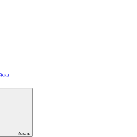
йска
Искать