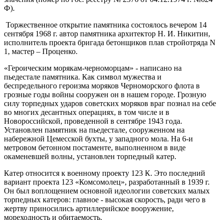
Ф).
Торжественное открытие памятника состоялось вечером 14
сентября 1968 г. автор памятника архитектор Н. И. Никитин,
исполнитель проекта бригада бетонщиков плав стройотряда N
1, мастер – Проценко.
«Героическим морякам-черноморцам» - написано на
пьедестале памятника. Как символ мужества и
беспредельного героизма моряков Черноморского флота в
грозные годы войны сооружен он в нашем городе. Грозную
силу торпедных ударов советских моряков враг познал на себе
во многих десантных операциях, в том числе и в
Новороссийской, проведенной в сентябре 1943 года.
Установлен памятник на пьедестале, сооруженном на
набережной Цемесской бухты, у западного мола. На 6-и
метровом бетонном постаменте, выполненном в виде
окаменевшей волны, установлен торпедный катер.
Катер относится к военному проекту 123 К. Это последний
вариант проекта 123 «Комсомолец», разработанный в 1939 г.
Он был воплощением основной идеологии советских малых
торпедных катеров: главное - высокая скорость, ради чего в
жертву приносились артиллерийское вооружение,
мореходность и обитаемость.