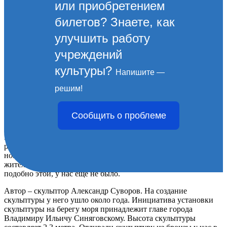
или приобретением
билетов? Знаете, как
улучшить работу
учреждений
культуры?
Напишите —
Скульптура морячки
решим!
Скульптура морячки
Сообщить о проблеме
В августе 2010 г. на набережной, напротив крейсера «Михаил
Кутузов» была установлена бронзовая скульптура женщины с
ребенком на руках. В скульптуре воплощен образ
новороссиянки, ждущей своего моряка. У нас каждый второй
житель так или иначе, связан с морем. Скульптуры же,
подобно этой, у нас еще не было.
Автор – скульптор Александр Суворов. На создание
скульптуры у него ушло около года. Инициатива установки
скульптуры на берегу моря принадлежит главе города
Владимиру Ильичу Синяговскому. Высота скульптуры