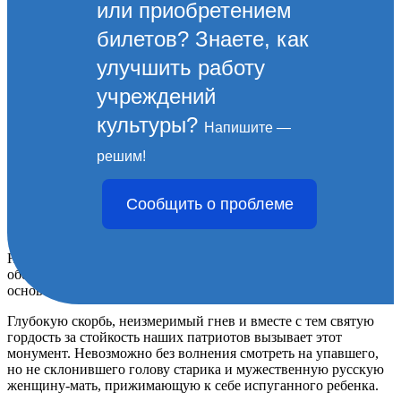
или приобретением
билетов? Знаете, как
улучшить работу
учреждений
культуры?
Напишите —
Памятник «Непокоренным»
решим!
При въезде в Новороссийск со стороны Краснодара, напротив
Сообщить о проблеме
поселка Гайдук, раскрывается панорама невысоких гор,
покрытых густым лесом.
На фоне зелени в ста метрах от дороги высится светлый
обелиск высотой двадцать метров, со скульптурной группой у
основания.
Глубокую скорбь, неизмеримый гнев и вместе с тем святую
гордость за стойкость наших патриотов вызывает этот
монумент. Невозможно без волнения смотреть на упавшего,
но не склонившего голову старика и мужественную русскую
женщину-мать, прижимающую к себе испуганного ребенка.