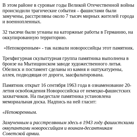
В этом районе в суровые годы Великой Отечественной войны
происходили трагические события – фашистами были
замучены, расстреляны около 7 тысяч мирных жителей города
и военнопленных.
32 тысячи были угнаны на каторжные работы в Германию, на
оккупированную территорию.
«Непокоренным» - так назвали новороссийцы этот памятник.
Трехфигурная скульптурная группа памятника выполнена в
бронзе на Мытищинском заводе художественного литья.
Обелиск и постамент сделаны из камня и оштукатурены,
аллея, подводящая от дороги, заасфальтирована.
Памятник открыт 16 сентября 1963 года в ознаменование 20-
летия освобождения Новороссийска от немецко-фашистских
захватчиков. На пьедестале памятника установлена
мемориальная доска. Надпись на ней гласит:
«Непокоренным.
Замученным и расстрелянным здесь в 1943 году фашистскими
оккупантами новороссийцам и воинам-десантникам
Советской армии.