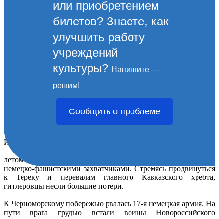
или приобретением
билетов? Знаете, как
улучшить работу
учреждений
культуры?
Напишите —
Линия обороны
решим!
Ансамбль «Линия обороны» является одной из трех частей
Сообщить о проблеме
Мемориального комплекса «Героям гражданской войны и
Великой Отечественной войны 1941-1945 гг.»
ИСТОРИЧЕСКИЕ СВЕДЕНИЯ:
летом 1942 года на Кубани развернулись ожесточенные бои с
немецко-фашистскими захватчиками. Стремясь продвинуться
к Тереку и перевалам главного Кавказского хребта,
гитлеровцы несли большие потери.
К Черноморскому побережью рвалась 17-я немецкая армия. На
пути врага грудью встали воины Новороссийского