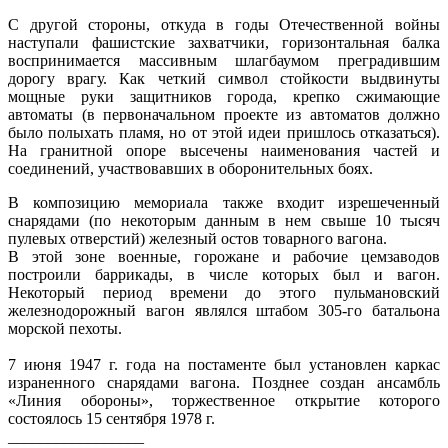
С другой стороны, откуда в годы Отечественной войны
наступали фашистские захватчики, горизонтальная балка
воспринимается массивным шлагбаумом преградившим
дорогу врагу. Как четкий символ стойкости выдвинуты
мощные руки защитников города, крепко сжимающие
автоматы (в первоначальном проекте из автоматов должно
было полыхать пламя, но от этой идеи пришлось отказаться).
На гранитной опоре высечены наименования частей и
соединений, участвовавших в оборонительных боях.
В композицию мемориала также входит изрешеченный
снарядами (по некоторым данным в нем свыше 10 тысяч
пулевых отверстий) железный остов товарного вагона.
В этой зоне военные, горожане и рабочие цемзаводов
построили баррикады, в числе которых был и вагон.
Некоторый период времени до этого пульмановский
железнодорожный вагон являлся штабом 305-го батальона
морской пехоты.
7 июня 1947 г. года на постаменте был установлен каркас
израненного снарядами вагона. Позднее создан ансамбль
«Линия обороны», торжественное открытие которого
состоялось 15 сентября 1978 г.
_________________