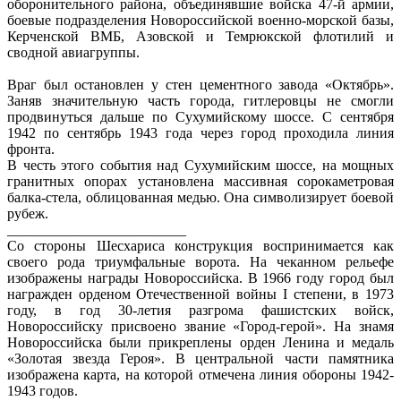
оборонительного района, объединявшие войска 47-й армии,
боевые подразделения Новороссийской военно-морской базы,
Керченской ВМБ, Азовской и Темрюкской флотилий и
сводной авиагруппы.
Враг был остановлен у стен цементного завода «Октябрь».
Заняв значительную часть города, гитлеровцы не смогли
продвинуться дальше по Сухумийскому шоссе. С сентября
1942 по сентябрь 1943 года через город проходила линия
фронта.
В честь этого события над Сухумийским шоссе, на мощных
гранитных опорах установлена массивная сорокаметровая
балка-стела, облицованная медью. Она символизирует боевой
рубеж.
_________________________
Со стороны Шесхариса конструкция воспринимается как
своего рода триумфальные ворота. На чеканном рельефе
изображены награды Новороссийска. В 1966 году город был
награжден орденом Отечественной войны I степени, в 1973
году, в год 30-летия разгрома фашистских войск,
Новороссийску присвоено звание «Город-герой». На знамя
Новороссийска были прикреплены орден Ленина и медаль
«Золотая звезда Героя». В центральной части памятника
изображена карта, на которой отмечена линия обороны 1942-
1943 годов.