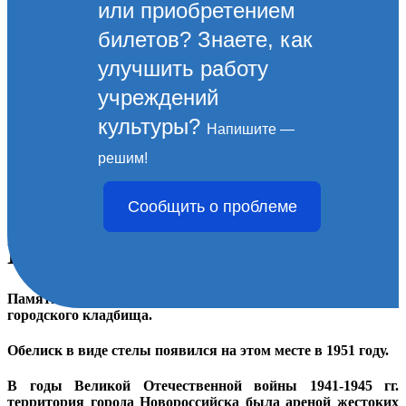
или приобретением
билетов? Знаете, как
улучшить работу
учреждений
культуры?
Напишите —
Памятник на братской
решим!
могиле советских воинов,
Сообщить о проблеме
погибших при защите
Новороссийска
Памятник расположен по Мысхакскому шоссе в районе
городского кладбища.
Обелиск в виде стелы появился на этом месте в 1951 году.
В годы Великой Отечественной войны 1941-1945 гг.
территория города Новороссийска была ареной жестоких