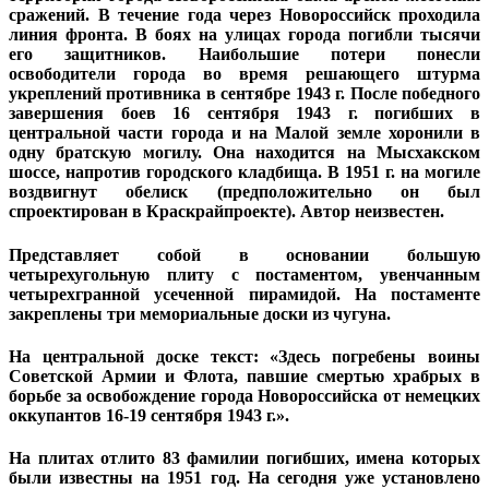
сражений. В течение года через Новороссийск проходила
линия фронта. В боях на улицах города погибли тысячи
его защитников. Наибольшие потери понесли
освободители города во время решающего штурма
укреплений противника в сентябре 1943 г. После победного
завершения боев 16 сентября 1943 г. погибших в
центральной части города и на Малой земле хоронили в
одну братскую могилу. Она находится на Мысхакском
шоссе, напротив городского кладбища. В 1951 г. на могиле
воздвигнут обелиск (предположительно он был
спроектирован в Краскрайпроекте). Автор неизвестен.
Представляет собой в основании большую
четырехугольную плиту с постаментом, увенчанным
четырехгранной усеченной пирамидой. На постаменте
закреплены три мемориальные доски из чугуна.
На центральной доске текст: «Здесь погребены воины
Советской Армии и Флота, павшие смертью храбрых в
борьбе за освобождение города Новороссийска от немецких
оккупантов 16-19 сентября 1943 г.».
На плитах отлито 83 фамилии погибших, имена которых
были известны на 1951 год. На сегодня уже установлено