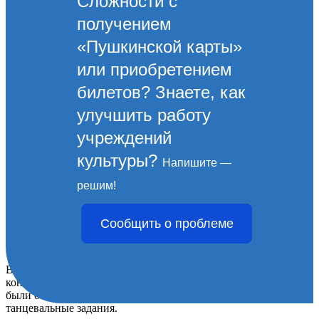
Сложности с
получением
«Пушкинской карты»
или приобретением
билетов? Знаете, как
улучшить работу
учреждений
культуры?
Напишите —
Серебряные волонтеры
решим!
объединения «Бриз» провели
Сообщить о проблеме
праздник для пенсионеров
В программе праздника "Золотая осень" были: кулинарный
конкурс "Волшебница осень" и конкурс "Мисс осень". Это
были очень сложные интеллектуальные, вокальные и
танцевальные задания.