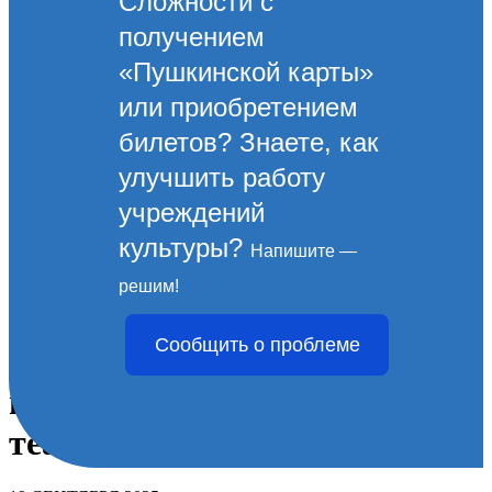
Сложности с
получением
«Пушкинской карты»
или приобретением
билетов? Знаете, как
улучшить работу
учреждений
культуры?
Напишите —
Во Дворце культуры села
решим!
Мысхако состоялось
Сообщить о проблеме
торжественное открытие
первого в Новороссийске HD-
театра.