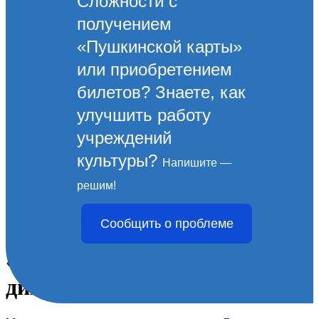
Сложности с
получением
«Пушкинской карты»
или приобретением
билетов? Знаете, как
улучшить работу
учреждений
культуры?
Напишите —
В Новороссийске прошла
решим!
Межрегиональная
Сообщить о проблеме
просветительская акция
«Военно-патриотический
диктант»