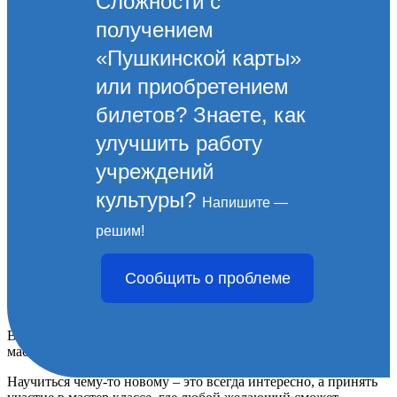
Сложности с
получением
«Пушкинской карты»
или приобретением
билетов? Знаете, как
улучшить работу
учреждений
культуры?
Напишите —
ТАНЦЫ НАРОДОВ
решим!
РОССИИ В ДК
Сообщить о проблеме
П.ВЕРХНЕБАКАНСКИЙ
В Доме культуры п. Верхнебаканский прошел открытый
мастер-класс «Современные танцы народов России».
Научиться чему-то новому – это всегда интересно, а принять