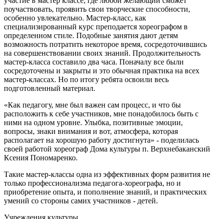
участие в мастер классе, где любой желающий сможет
поучаствовать, проявить свои творческие способности,
особенно увлекательно. Мастер-класс, как
специализированный курс преподается хореографом в
определенном стиле. Подобные занятия дают детям
возможность потратить некоторое время, сосредоточившись
на совершенствовании своих знаний. Продолжительность
мастер-класса составило два часа. Поначалу все были
сосредоточены и закрыты и это обычная практика на всех
мастер-классах. Но по итогу ребята освоили весь
подготовленный материал.
«Как педагогу, мне был важен сам процесс, и что бы
расположить к себе участников, мне понадобилось быть с
ними на одном уровне. Улыбка, позитивные эмоции,
вопросы, знаки внимания и вот, атмосфера, которая
располагает на хорошую работу достигнута» - поделилась
своей работой хореограф Дома культуры п. Верхнебаканский
Ксения Пономаренко.
Такие мастер-классы одна из эффективных форм развития не
только профессионализма педагога-хореографа, но и
приобретение опыта, и пополнение знаний, и практических
умений со стороны самих участников - детей.
Учреждения культуры