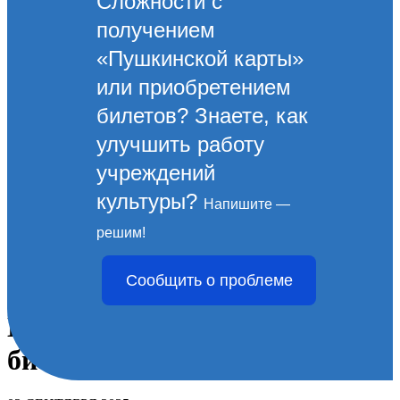
Сложности с
получением
«Пушкинской карты»
или приобретением
билетов? Знаете, как
улучшить работу
учреждений
культуры?
Напишите —
«Тайны души»: уникальная
решим!
презентация сборника стихов
Сообщить о проблеме
новороссийской поэтессы
Елены Непиющей прошла в
библиотеке им. Э. Баллиона.