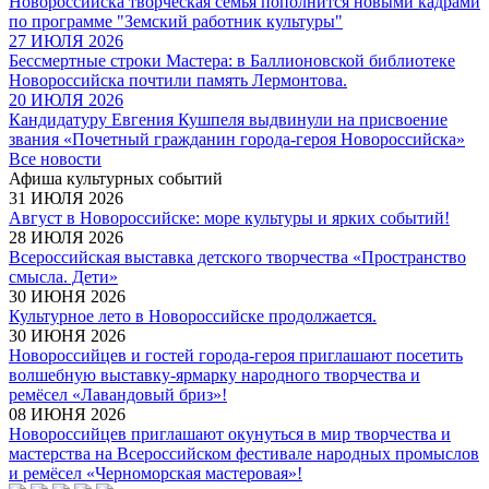
Новороссийска творческая семья пополнится новыми кадрами
по программе "Земский работник культуры"
27 ИЮЛЯ 2026
Бессмертные строки Мастера: в Баллионовской библиотеке
Новороссийска почтили память Лермонтова.
20 ИЮЛЯ 2026
Кандидатуру Евгения Кушпеля выдвинули на присвоение
звания «Почетный гражданин города-героя Новороссийска»
Все новости
Афиша культурных событий
31 ИЮЛЯ 2026
Август в Новороссийске: море культуры и ярких событий!
28 ИЮЛЯ 2026
Всероссийская выставка детского творчества «Пространство
смысла. Дети»
30 ИЮНЯ 2026
Культурное лето в Новороссийске продолжается.
30 ИЮНЯ 2026
Новороссийцев и гостей города-героя приглашают посетить
волшебную выставку-ярмарку народного творчества и
ремёсел «Лавандовый бриз»!
08 ИЮНЯ 2026
Новороссийцев приглашают окунуться в мир творчества и
мастерства на Всероссийском фестивале народных промыслов
и ремёсел «Черноморская мастеровая»!