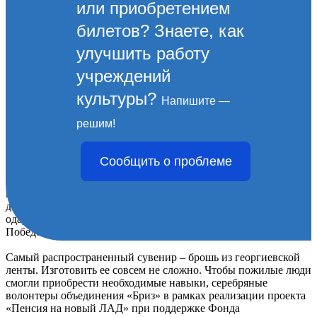
или приобретением
билетов? Знаете, как
улучшить работу
учреждений
культуры?
Напишите —
СУВЕНИР КО ДНЮ
решим!
ПОБЕДЫ
Сообщить о проблеме
Приближается великий праздник — День Победы нашего
народа в Великой Отечественной войне. По традиции в этот
день дети и взрослые чтят память погибших воинов и
одаривают тех, кто остаётся с нами и может сам поведать о
Победе.
Самый распространенный сувенир – брошь из георгиевской
ленты. Изготовить ее совсем не сложно. Чтобы пожилые люди
смогли приобрести необходимые навыки, серебряные
волонтеры объединения «Бриз» в рамках реализации проекта
«Пенсия на новый ЛАД» при поддержке Фонда