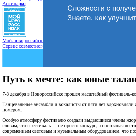
Антинарко
Сложности с получ
Знаете, как улучши
Мой-новороссийск.рф
Сервис совместного управления городом
Путь к мечте: как юные тала
7-8 декабря в Новороссийске прошел масштабный фестиваль-кон
Танцевальные ансамбли и вокалисты от пяти лет вдохновляли 
номером.
Особую атмосферу фестивалю создали выдающиеся члены жюри:
словам, этот фестиваль — не просто конкурс, а настоящая лес
современным световым и музыкальным оборудованием, что поз