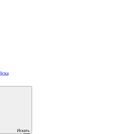
йска
Искать