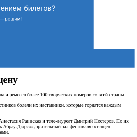
тением билетов?
— решим!
цену
а и ремесел более 100 творческих номеров со всей страны.
стников болели их наставники, которые гордятся каждым
астасия Раинская и теле-лауреат Дмитрий Нестеров. По их
нь Абрау-Дюрсо», зрительный зал фестиваля оснащен
ами.