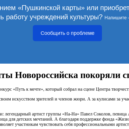
ением «Пушкинской карты» или приобре
ть работу учреждений культуры?
Напишите 
Сообщить о проблеме
нты Новороссийска покоряли с
курс «Путь к мечте», который собрал на сцене Центра творчеств
своим искусством зрителей и членов жюри. А за кулисами за уча
 легендарный артист группы «На-На» Павел Соколов, певица Ан
тница для детских мечтаний. А благодаря поддержке фонда «Жиз
воляет участникам чувствовать себя профессиональными артист