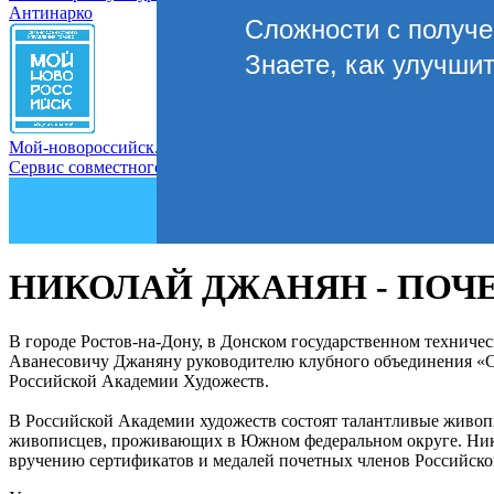
Антинарко
Сложности с получ
Знаете, как улучши
Мой-новороссийск.рф
Сервис совместного управления городом
НИКОЛАЙ ДЖАНЯН - ПОЧ
В городе Ростов-на-Дону, в Донском государственном технич
Аванесовичу Джаняну руководителю клубного объединения «С
Российской Академии Художеств.
В Российской Академии художеств состоят талантливые живоп
живописцев, проживающих в Южном федеральном округе. Нико
вручению сертификатов и медалей почетных членов Российск