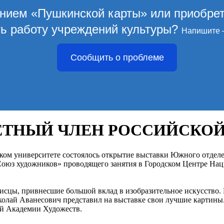
ением «Пушкинской карты» или приобре
ть работу учреждений культуры?
Напишите 
Сообщить о проблеме
ЕТНЫЙ ЧЛЕН РОССИЙСКО
еском университете состоялось открытие выставки Южного отде
оюз художников» проводящего занятия в Городском Центре Нац
исцы, привнесшие большой вклад в изобразительное искусство.
лай Аванесович представил на выставке свои лучшие картины.
ой Академии Художеств.