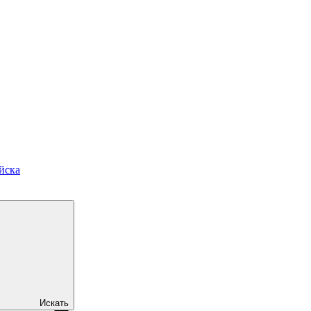
йска
Искать