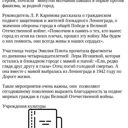
Героев, почтили минутой молчания павших в борьбе против
фашизма, за родной город.
Руководитель Л. Р. Каримова рассказала о гражданском
подвиге защитников и жителей блокадного Ленинграда, о
значении обороны города в общей Победе в Великой
Отечественной войне: «Помолчим в память о тех, кто вынес
город из огня на своих плечах, прошел эту войну. Мы будем
о них помнить, они всегда живы в наших сердцах».
Участница театра Эмилия Плюта прочитала фрагменты
из дневника четырнадцатилетней Леры Игошевой, которая
осталась в блокадном городе с мамой и папой: «Ели, редко
глядя друг другу в глаза» Отец погиб голодной смертью. А
она вместе с мамой выбралась из Ленинграда в 1942 году по
Дороге жизни.
Такие мероприятия очень важны, они позволяют
сегодняшнему поколению выразить благодарность за подвиг
мирных граждан в годы Великой Отечественной войны.
Учреждения культуры