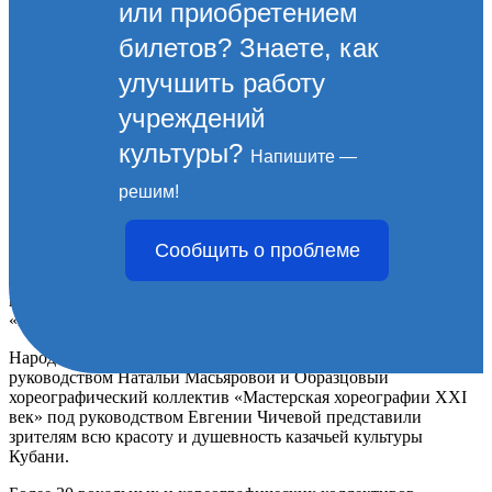
или приобретением
билетов? Знаете, как
улучшить работу
учреждений
культуры?
Напишите —
Фестиваль казачьей
решим!
культуры «Братья казаки»
Сообщить о проблеме
Коллективы Городского центра национальных культур
приняли участие в IX открытом фестивале казачьей культуры
«Братья казаки», который прошел в Геленджике.
Народный ансамбль казачьей песни «Родная станица» под
руководством Натальи Масьяровой и Образцовый
хореографический коллектив «Мастерская хореографии XXI
век» под руководством Евгении Чичевой представили
зрителям всю красоту и душевность казачьей культуры
Кубани.