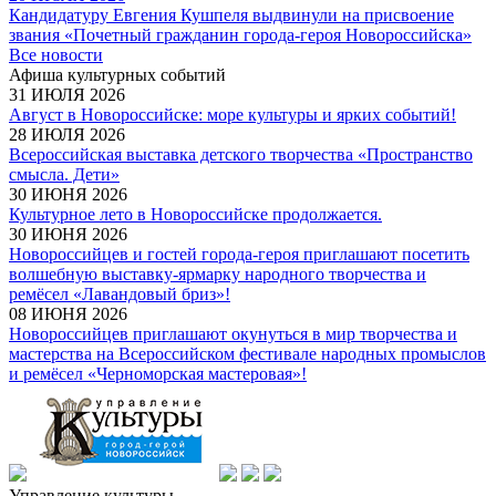
Кандидатуру Евгения Кушпеля выдвинули на присвоение
звания «Почетный гражданин города-героя Новороссийска»
Все новости
Афиша культурных событий
31 ИЮЛЯ 2026
Август в Новороссийске: море культуры и ярких событий!
28 ИЮЛЯ 2026
Всероссийская выставка детского творчества «Пространство
смысла. Дети»
30 ИЮНЯ 2026
Культурное лето в Новороссийске продолжается.
30 ИЮНЯ 2026
Новороссийцев и гостей города-героя приглашают посетить
волшебную выставку-ярмарку народного творчества и
ремёсел «Лавандовый бриз»!
08 ИЮНЯ 2026
Новороссийцев приглашают окунуться в мир творчества и
мастерства на Всероссийском фестивале народных промыслов
и ремёсел «Черноморская мастеровая»!
Управление культуры