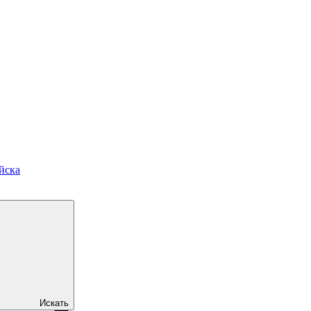
йска
Искать