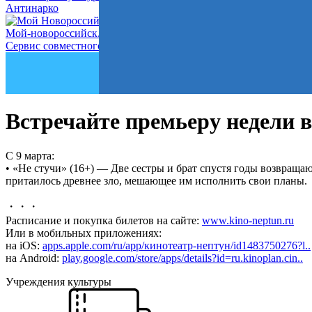
Антинарко
Мой-новороссийск.рф
Сервис совместного управления городом
Встречайте премьеру недели 
С 9 марта:
• «Не стучи» (16+) — Две сестры и брат спустя годы возвращаю
притаилось древнее зло, мешающее им исполнить свои планы.
・・・
Расписание и покупка билетов на сайте:
www.kino-neptun.ru
Или в мобильных приложениях:
на iOS:
apps.apple.com/ru/app/кинотеатр-нептун/id1483750276?l..
на Android:
play.google.com/store/apps/details?id=ru.kinoplan.cin..
Учреждения культуры