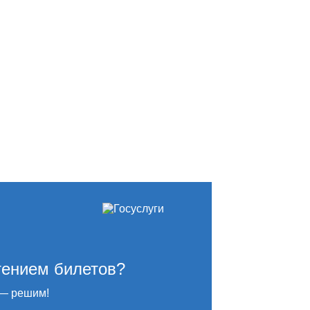
тением билетов?
— решим!