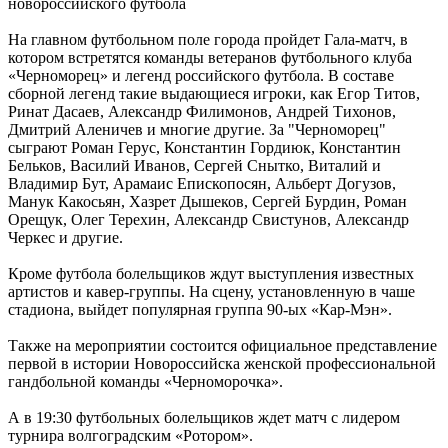
новороссийского футбола
На главном футбольном поле города пройдет Гала-матч, в
котором встретятся команды ветеранов футбольного клуба
«Черноморец» и легенд российского футбола. В составе
сборной легенд такие выдающиеся игроки, как Егор Титов,
Ринат Дасаев, Александр Филимонов, Андрей Тихонов,
Дмитрий Аленичев и многие другие. За "Черноморец"
сыграют Роман Герус, Константин Гордиюк, Константин
Бельков, Василий Иванов, Сергей Снытко, Виталий и
Владимир Бут, Арамаис Епископосян, Альберт Догузов,​
Манук Какосьян, Хазрет Дышеков, Сергей Бурдин, Роман
Орещук, Олег Терехин, Александр Свистунов, Александр
Черкес​ и другие.
Кроме футбола болельщиков ждут выступления известных
артистов и кавер-группы. На сцену, установленную в чаше
стадиона, выйдет популярная группа 90-ых «Кар-Мэн».
Также на мероприятии состоится официальное представление
первой в истории Новороссийска женской профессиональной
гандбольной команды «Черноморочка».
А в 19:30 футбольных болельщиков ждет матч с лидером
турнира волгоградским «Ротором».