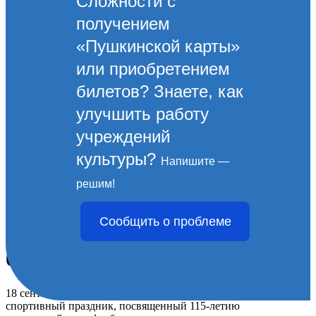
Сложности с
получением
«Пушкинской карты»
или приобретением
билетов? Знаете, как
улучшить работу
учреждений
культуры?
Напишите —
В честь 115-летия
решим!
новороссийского футбола в
Сообщить о проблеме
городе-герое состоится
большой праздник
18 сентября на стадионе «Центральный» состоится большой
спортивный праздник, посвященный 115-летию