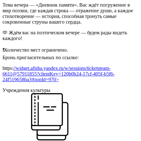
Тема вечера — «Дневник памяти». Вас ждёт погружение в
мир поэзии, где каждая строка — отражение души, а каждое
стихотворение — история, способная тронуть самые
сокровенные струны вашего сердца.
🫶 Ждём вас на поэтическом вечере — будем рады видеть
каждого!
❗️Количество мест ограничено.
Бронь пригласительных по ссылке:
https:
//widget.afisha.yandex.ru/w/sessions/ticketsteam-
6611@57911855?clientKey=120b0b24-17cf-405f-b5f6-
24f519658ba3®ionId=970>
Учреждения культуры