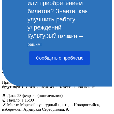
или приобретением
билетов? Знаете, как
улучшить работу
учреждений
культуры?
Напишите —
Поэтический вечер с
решим!
Дмитрием Кравченко
Сообщить о проблеме
11 ФЕВРАЛЯ 2026
"Дневник памяти" на сцене МКЦ!
Приглашаем на поэтический вечер с Дмитрием Кравченко, где
будут звучать стихи о Великой Отечественной войне.
📆 Дата: 23 февраля (понедельник)
⏰ Начало: в 15:00
📍 Место: Морской культурный центр, г. Новороссийск,
набережная Адмирала Серебрякова, 9.