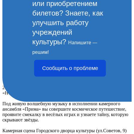
или приобретением
билетов? Знаете, как
улучшить работу
учреждений
культуры?
Напишите —
НОВЫЙ ГОД С
решим!
СЕМЕЙНОЙ
Сообщить о проблеме
ФИЛАРМОНИЕЙ
24 декабря приглашаем вас на музыкальное представление
«НОВЫЙ ГОД С СЕМЕЙНОЙ ФИЛАРМОНИЕЙ».
Под живую волшебную музыку в исполнении камерного
ансамбля «Прима» вы совершите космическое путешествие,
проявите смекалку в весёлых играх и узнаете тайну, которую
скрывают звёзды.
Камерная сцена Городского дворца культуры (ул.Советов, 9)