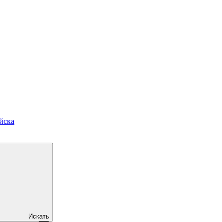
йска
Искать